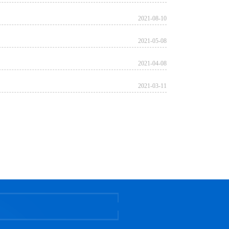
2021-08-10
2021-05-08
2021-04-08
2021-03-11