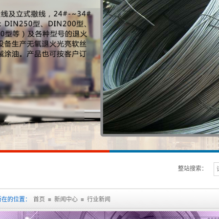
整站搜索：
所在的位置：
首页
≡
新闻中心
≡
行业新闻