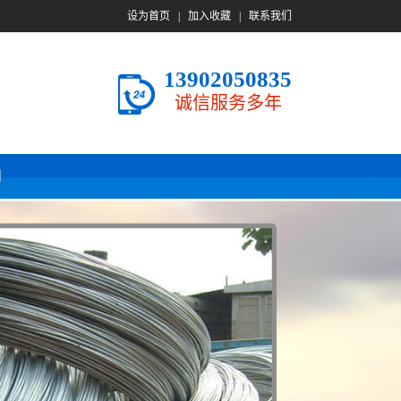
设为首页
|
加入收藏
|
联系我们
13902050835
诚信服务多年
们